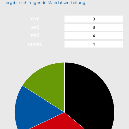
ergibt sich folgende Mandatsverteilung:
ÖVP
9
SPÖ
8
FPÖ
4
GRÜNE
4